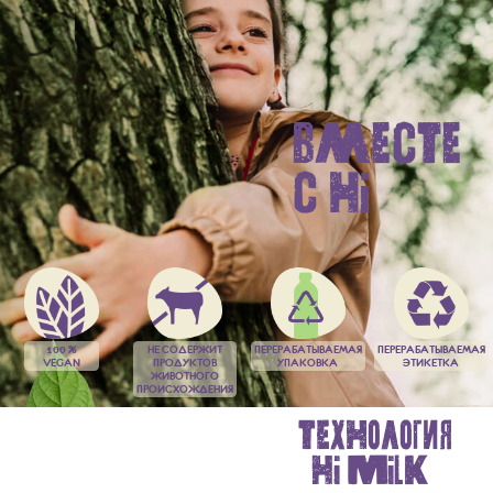
вместе
с hi
100 %
НЕ СОДЕРЖИТ
ПЕРЕРАБАТЫВАЕМАЯ
ПЕРЕРАБАТЫВАЕМАЯ
VEGAN
ПРОДУКТОВ
УПАКОВКА
ЭТИКЕТКА
ЖИВОТНОГО
ПРОИСХОЖДЕНИЯ
технология
hi milk