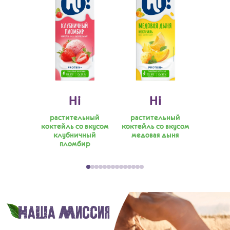
Hiburgertour
Рецепты
Блог
ista
Hi
Hi
льное
растительный
растительный
раст
всяное
коктейль со вкусом
коктейль со вкусом
коктейл
клубничный
медовая дыня
малина
пломбир
Наша миссия