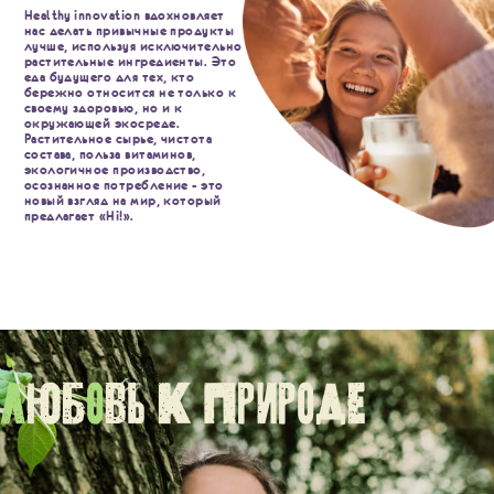
Healthy innovation вдохновляет
нас делать привычные продукты
лучше, используя исключительно
растительные ингредиенты. Это
еда будущего для тех, кто
бережно относится не только к
своему здоровью, но и к
окружающей экосреде.
Растительное сырье, чистота
состава, польза витаминов,
экологичное производство,
осознанное потребление - это
новый взгляд на мир, который
предлагает «Hi!».
Л
юб
о
вь к природе