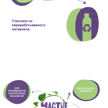
Упаковка из
перерабатываемого
материала.
КАК
РАСТИТЕЛЬНОЕ
ПРОИЗВОДИТСЯ
МОЛОКО HI
РАСТИТЕЛЬНОЕ
МОЛОКО HI?
Фуд-блогер Макс Брандт попробовал
гораздо больше блюд, чем мы можем себе