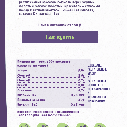
растительные волокна, глюкоза,
перец черный
молотый, чеснок молотый, краситель — сахарный
колер I;
антиокислитель — лимонная кислота,
витамин D3, витамин В12.
Цена в магазинах от 150 р
Где купить
Пищевая ценность 100г продукта
(средние значения)
ДОКАЗАНО:
РАСТИТЕЛЬНЫЕ
Жиры
19,0г
МАСЛА
Омега-6
3,6г
И
Омега-3
0,7г
РАСТИТЕЛЬНЫЕ
Белки
10,0г
БЕЛКИ ЛЕГЧЕ
ПЕРЕВАРИВАЮТСЯ
Углеводы
4,7г
И
Витамин D3
0,75 мкг
УСВАИВАЮТСЯ
Пищевые волокна
4,7г
ОРГАНИЗМОМ
Витамин B12
0,15 мкг
Энергетическая ценность (калорийность)
100г продукта: 1001 кДЖ/239 ккал