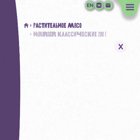
#
> Растительное мясо
> HiBURGER классические 200 г
Растительное молоко
Растительное мясо
Наша миссия
Где купить
Контакты дистрибьюторо