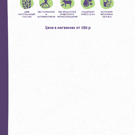
100%
БЕЗ ГОРМОНОВ
БЕЗ ПРОДУКТОВ
СОДЕРЖИТ
ИСТОЧНИК
НАТУРАЛЬНЫЙ
И
ЖИВОТНОГО
ОМЕГА 3 И 6
ВИТАМИНА
СОСТАВ
АНТИБИОТИКОВ
ПРОИСХОЖДЕНИЯ
D3 И B12
Цена в магазинах от 150 р