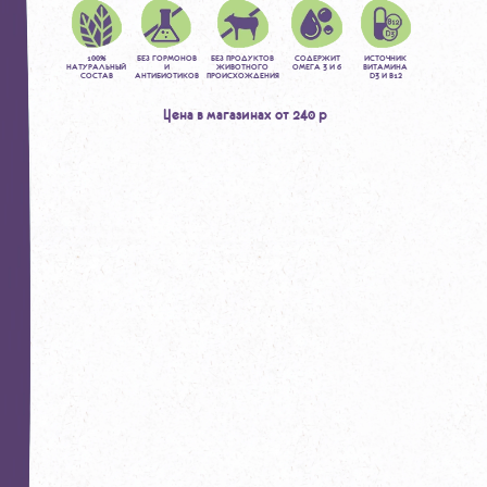
100%
БЕЗ ГОРМОНОВ
БЕЗ ПРОДУКТОВ
СОДЕРЖИТ
ИСТОЧНИК
НАТУРАЛЬНЫЙ
И
ЖИВОТНОГО
ОМЕГА 3 И 6
ВИТАМИНА
СОСТАВ
АНТИБИОТИКОВ
ПРОИСХОЖДЕНИЯ
D3 И B12
Цена в магазинах от 240 р