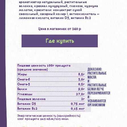
ароматизатор натуральный, растительные
волокна, крахмал кукурузный, глюкоза, куркума
молотая, красители: концентрат сухой
свекольный, сахарный колер I, антиокислитель —
лимонная кислота, витамин D3, витамин B12
Цена в магазинах от 240 р
Где купить
Пищевая ценность 100г продукта
(средние значения)
ДОКАЗАНО:
РАСТИТЕЛЬНЫЕ
Жиры
8,5г
МАСЛА
Омега-6
3,0г
И
Омега-3
0,5г
РАСТИТЕЛЬНЫЕ
Белки
9,0г
БЕЛКИ ЛЕГЧЕ
ПЕРЕВАРИВАЮТСЯ
Углеводы
27,0г
И
Пищевые волокна
2г
УСВАИВАЮТСЯ
Витамин D3
0,75 мкг
ОРГАНИЗМОМ
Витамин В12
0,15 мкг
Энергетическая ценность (калорийность)
100г продукта: 943 кДж/225 ккал