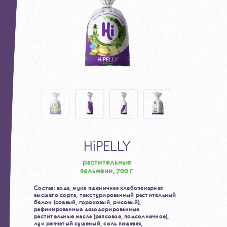
HiPELLY
растительные
пельмени, 700 г
Состав: вода, мука пшеничная хлебопекарная
высшего сорта, текстурированный растительный
белок (соевый, гороховый, рисовый),
рафинированные дезодорированные
растительные масла (рапсовое, подсолнечное),
лук репчатый сушеный, соль пищевая,