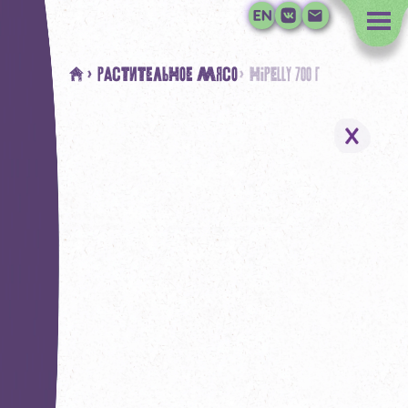
#
> Растительное мясо
> HiPELLY 700 г
Растительное молоко
Растительное мясо
Наша миссия
Где купить
Контакты дистрибьюторо