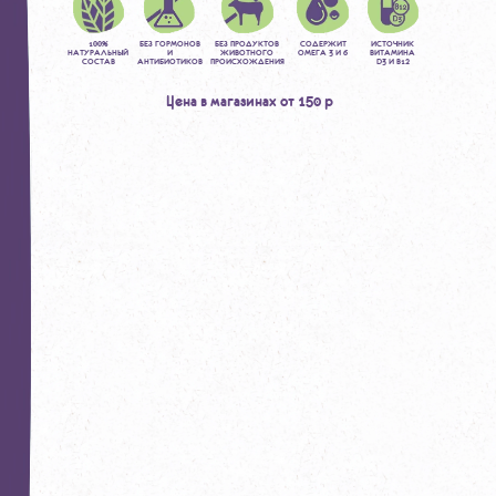
100%
БЕЗ ГОРМОНОВ
БЕЗ ПРОДУКТОВ
СОДЕРЖИТ
ИСТОЧНИК
НАТУРАЛЬНЫЙ
И
ЖИВОТНОГО
ОМЕГА 3 И 6
ВИТАМИНА
СОСТАВ
АНТИБИОТИКОВ
ПРОИСХОЖДЕНИЯ
D3 И B12
Цена в магазинах от 150 р