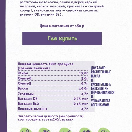
растительные волокна, глюкоза,
перец черный
молотый, чеснок молотый, краситель — сахарный
колер I;
антиокислитель — лимонная кислота,
витамин D3, витамин В12.
Цена в магазинах от 150 р
Где купить
Пищевая ценность 100г продукта
(средние значения)
ДОКАЗАНО:
РАСТИТЕЛЬНЫЕ
Жиры
19,0г
МАСЛА
Омега-6
3,6г
И
Омега-3
0,7г
РАСТИТЕЛЬНЫЕ
Белки
10,0г
БЕЛКИ ЛЕГЧЕ
ПЕРЕВАРИВАЮТСЯ
Углеводы
4,7г
И
Витамин D3
0,75 мкг
УСВАИВАЮТСЯ
Витамин B12
0,15 мкг
ОРГАНИЗМОМ
Пищевые волокна
4,7г
Энергетическая ценность (калорийность)
100г продукта: 1001 кДЖ/239 ккал