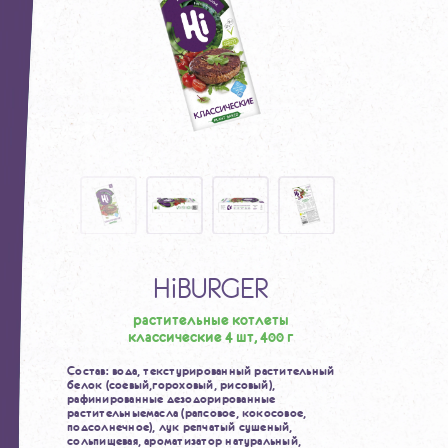
HiBURGER
растительные котлеты
классические 4 шт, 400 г
Состав: вода, текстурированный растительный
белок (соевый,
гороховый, рисовый),
рафинированные дезодорированные
растительные
масла (рапсовое, кокосовое,
подсолнечное), лук репчатый сушеный,
соль
пищевая, ароматизатор натуральный,