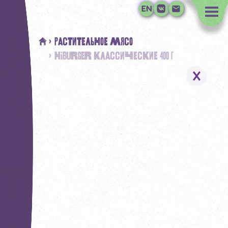
#
> Растительное мясо
> HiBURGER классические 400 г
Растительное молоко
Растительное мясо
Наша миссия
Где купить
Контакты дистрибьюторо